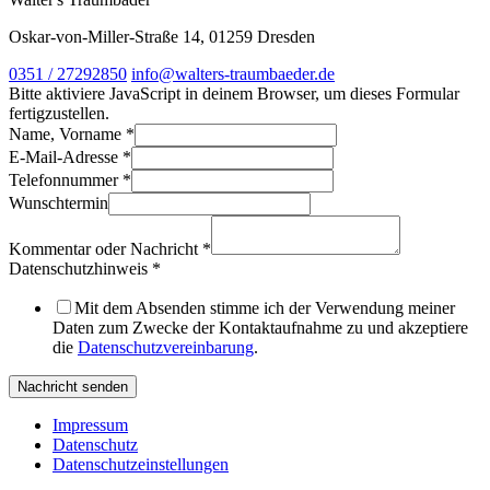
Oskar-von-Miller-Straße 14, 01259 Dresden
0351 / 27292850
info@walters-traumbaeder.de
Bitte aktiviere JavaScript in deinem Browser, um dieses Formular
fertigzustellen.
Name, Vorname
*
E-Mail-Adresse
*
Telefonnummer
*
Wunschtermin
Wunschtermin
Nachricht
Telefonnummer
Kommentar oder Nachricht
*
Datenschutzhinweis
*
Mit dem Absenden stimme ich der Verwendung meiner
Daten zum Zwecke der Kontaktaufnahme zu und akzeptiere
die
Datenschutzvereinbarung
.
Nachricht senden
Impressum
Datenschutz
Datenschutzeinstellungen