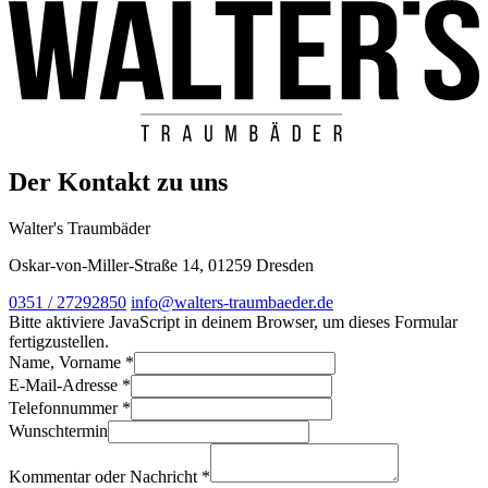
Der Kontakt zu uns
Walter's Traumbäder
Oskar-von-Miller-Straße 14, 01259 Dresden
0351 / 27292850
info@walters-traumbaeder.de
Bitte aktiviere JavaScript in deinem Browser, um dieses Formular
fertigzustellen.
Name, Vorname
*
E-Mail-Adresse
*
Telefonnummer
*
Wunschtermin
oder
Telefonnummer
Kommentar oder Nachricht
*