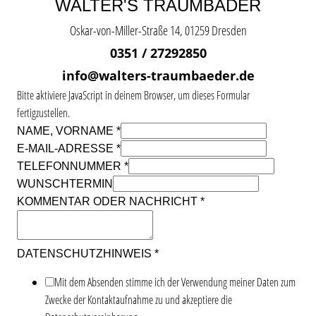
WALTER'S TRAUMBÄDER
Oskar-von-Miller-Straße 14, 01259 Dresden
0351 / 27292850
info@walters-traumbaeder.de
Bitte aktiviere JavaScript in deinem Browser, um dieses Formular
fertigzustellen.
NAME, VORNAME
*
ODER
E-MAIL-ADRESSE
*
KOMMENTAR
TELEFONNUMMER
*
DATENSCHUTZHINWEIS
WUNSCHTERMIN
KOMMENTAR ODER NACHRICHT
*
DATENSCHUTZHINWEIS
*
Mit dem Absenden stimme ich der Verwendung meiner Daten zum
Zwecke der Kontaktaufnahme zu und akzeptiere die